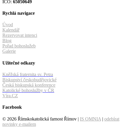
IČO:
65050649
Rychlá navigace
Úvod
Kalendář
Rezervovat intenci
Blog
Pořad bohoslužeb
Galerie
Užitečné odkazy
Kněžská fraternita sv. Petra
Biskupství českobudějovické
Česká biskupská konference
Katolické bohoslužby v ČR
Víra.CZ
Facebook
© 2026 Římskokatolická farnost Římov |
IS OMNIA
|
odebírat
novinky e-mailem