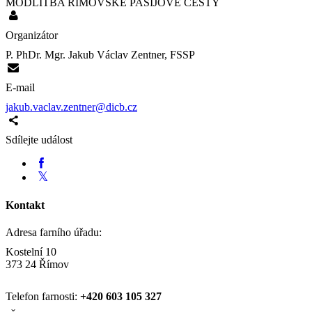
MODLITBA ŘÍMOVSKÉ PAŠIJOVÉ CESTY
Organizátor
P. PhDr. Mgr. Jakub Václav Zentner, FSSP
E-mail
jakub.vaclav.zentner@dicb.cz
Sdílejte událost
Kontakt
Adresa farního úřadu:
Kostelní 10
373 24 Římov
Telefon farnosti:
+420
603 105 327