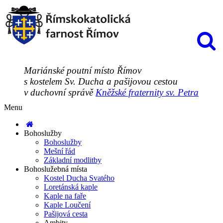
Mariánské poutní místo Římov
s kostelem Sv. Ducha a pašijovou cestou
v duchovní správě
Kněžské fraternity sv. Petra
Menu
Bohoslužby
Bohoslužby
Mešní řád
Základní modlitby
Bohoslužebná místa
Kostel Ducha Svatého
Loretánská kaple
Kaple na faře
Kaple Loučení
Pašijová cesta
Ambity