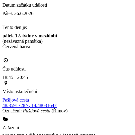
Datum začátku události
Pátek 26.6.2026
Tento den je:
pátek 12. týdne v mezidobí
(nezávazná památka)
Červená barva                                                                                     
Čas události
18:45 - 20:45
Místo uskutečnění
Pašijová cesta
48.8591728N, 14.4863164E
Označení:
Pašijová cesta
(Římov)
Zařazení