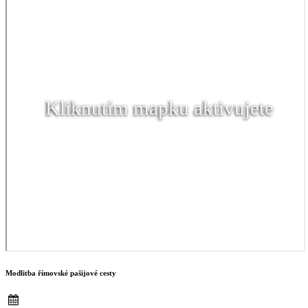
Kliknutím mapku aktivujete
Modlitba římovské pašijové cesty