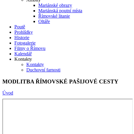
Mariánské obrazy
Mariánská poutní místa
Římovské litanie
Oltáře
Poutě
Prohlídky
Historie
Fotogalerie
Filmy o Římovu
Kalendář
Kontakty
Kontakty
Duchovní farnosti
MODLITBA ŘÍMOVSKÉ PAŠIJOVÉ CESTY
Úvod