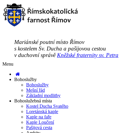
Mariánské poutní místo Římov
s kostelem Sv. Ducha a pašijovou cestou
v duchovní správě
Kněžské fraternity sv. Petra
Menu
Bohoslužby
Bohoslužby
Mešní řád
Základní modlitby
Bohoslužebná místa
Kostel Ducha Svatého
Loretánská kaple
Kaple na faře
Kaple Loučení
Pašijová cesta
Ambity