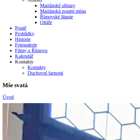
Mariánské obrazy
Mariánská poutní místa
Římovské litanie
Oltáře
Poutě
Prohlídky
Historie
Fotogalerie
Filmy o Římovu
Kalendář
Kontakty
Kontakty
Duchovní farnosti
Mše svatá
Úvod