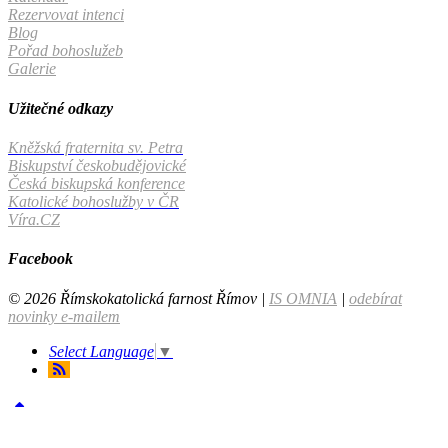
Rezervovat intenci
Blog
Pořad bohoslužeb
Galerie
Užitečné odkazy
Kněžská fraternita sv. Petra
Biskupství českobudějovické
Česká biskupská konference
Katolické bohoslužby v ČR
Víra.CZ
Facebook
© 2026 Římskokatolická farnost Římov |
IS OMNIA
|
odebírat
novinky e-mailem
Select Language
▼