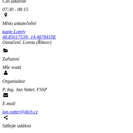
Čas události
07:30 - 08:15
Místo uskutečnění
kaple Lorety
48.8561753N, 14.4878419E
Označení:
Loreta
(Římov)
Zařazení
Mše svatá
Organizátor
P. Ing. Jan Vatter, FSSP
E-mail
jan.vatter@dicb.cz
Sdílejte událost