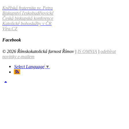
Kněžská fraternita sv. Petra
Biskupství českobudějovické
Česká biskupská konference
Katolické bohoslužby v ČR
Víra.CZ
Facebook
© 2026 Římskokatolická farnost Římov |
IS OMNIA
|
odebírat
novinky e-mailem
Select Language
▼