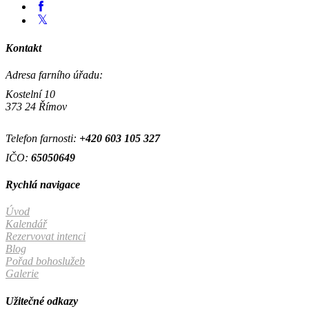
Kontakt
Adresa farního úřadu:
Kostelní 10
373 24 Římov
Telefon farnosti:
+420
603 105 327
IČO:
65050649
Rychlá navigace
Úvod
Kalendář
Rezervovat intenci
Blog
Pořad bohoslužeb
Galerie
Užitečné odkazy