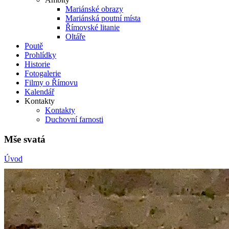
Mariánské obrazy
Mariánská poutní místa
Římovské litanie
Oltáře
Poutě
Prohlídky
Historie
Fotogalerie
Filmy o Římovu
Kalendář
Kontakty
Kontakty
Duchovní farnosti
Mše svatá
Úvod