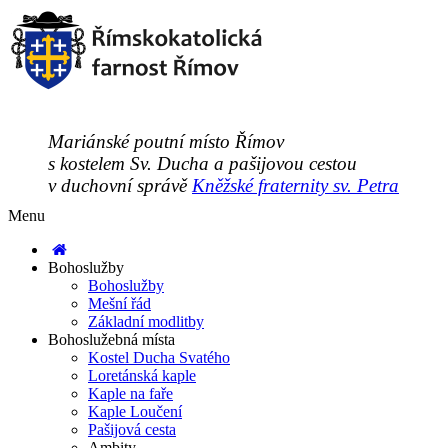
Mariánské poutní místo Římov
s kostelem Sv. Ducha a pašijovou cestou
v duchovní správě
Kněžské fraternity sv. Petra
Menu
Bohoslužby
Bohoslužby
Mešní řád
Základní modlitby
Bohoslužebná místa
Kostel Ducha Svatého
Loretánská kaple
Kaple na faře
Kaple Loučení
Pašijová cesta
Ambity