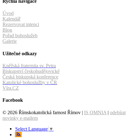
Rychlá navigace
Úvod
Kalendář
Rezervovat intenci
Blog
Pořad bohoslužeb
Galerie
Užitečné odkazy
Kněžská fraternita sv. Petra
Biskupství českobudějovické
Česká biskupská konference
Katolické bohoslužby v ČR
Víra.CZ
Facebook
© 2026 Římskokatolická farnost Římov |
IS OMNIA
|
odebírat
novinky e-mailem
Select Language
▼