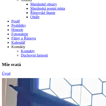
Mariánské obrazy
Mariánská poutní místa
Římovské litanie
Oltáře
Poutě
Prohlídky
Historie
Fotogalerie
Filmy o Římovu
Kalendář
Kontakty
Kontakty
Duchovní farnosti
Mše svatá
Úvod