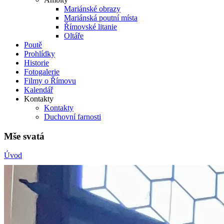
Mariánské obrazy
Mariánská poutní místa
Římovské litanie
Oltáře
Poutě
Prohlídky
Historie
Fotogalerie
Filmy o Římovu
Kalendář
Kontakty
Kontakty
Duchovní farnosti
Mše svatá
Úvod