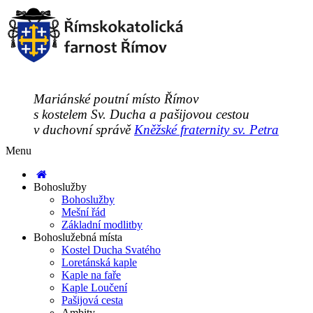
Mariánské poutní místo Římov
s kostelem Sv. Ducha a pašijovou cestou
v duchovní správě
Kněžské fraternity sv. Petra
Menu
Bohoslužby
Bohoslužby
Mešní řád
Základní modlitby
Bohoslužebná místa
Kostel Ducha Svatého
Loretánská kaple
Kaple na faře
Kaple Loučení
Pašijová cesta
Ambity