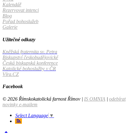
Kalendář
Rezervovat intenci
Blog
Pořad bohoslužeb
Galerie
Užitečné odkazy
Kněžská fraternita sv. Petra
Biskupství českobudějovické
Česká biskupská konference
Katolické bohoslužby v ČR
Víra.CZ
Facebook
© 2026 Římskokatolická farnost Římov |
IS OMNIA
|
odebírat
novinky e-mailem
Select Language
▼