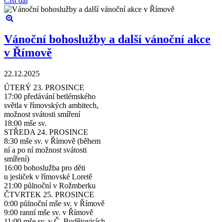
Číst dál
Vánoční bohoslužby a další vánoční akce
v Římově
22.12.2025
ÚTERÝ 23. PROSINCE
17:00 předávání betlémského
světla v římovských ambitech,
možnost svátosti smíření
18:00 mše sv.
STŘEDA 24. PROSINCE
8:30 mše sv. v Římově (během
ní a po ní možnost svátosti
smíření)
16:00 bohoslužba pro děti
u jesliček v římovské Loretě
21:00 půlnoční v Rožmberku
ČTVRTEK 25. PROSINCE
0:00 půlnoční mše sv. v Římově
9:00 ranní mše sv. v Římově
11:00 mše sv. v Č. Budějovicích