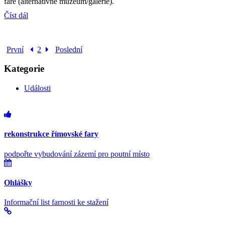
faře (alternativně muzeum/galerie).
Číst dál
První
2
Poslední
Kategorie
Události
rekonstrukce římovské fary
podpořte vybudování zázemí pro poutní místo
Ohlášky
Informační list farnosti ke stažení