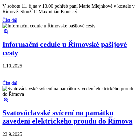
V sobotu 11. října v 13,00 pohřeb paní Marie Mlejnkové v kostele v
Římově. Slouží P. Maxmilián Koutský.
Číst dál
Informační cedule u Římovské pašijové
cesty
1.10.2025
Číst dál
Svatováclavské svícení na památku
zavedení elektrického proudu do Římova
23.9.2025