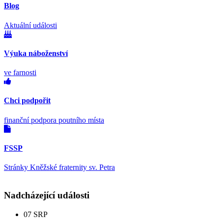
Blog
Aktuální události
Výuka náboženství
ve farnosti
Chci podpořit
finanční podpora poutního místa
FSSP
Stránky Kněžské fraternity sv. Petra
Nadcházející události
07
SRP