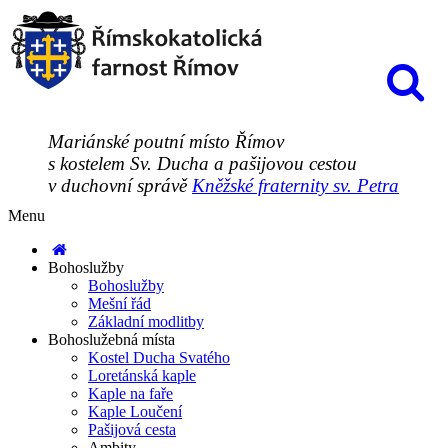
Mariánské poutní místo Římov
s kostelem Sv. Ducha a pašijovou cestou
v duchovní správě
Kněžské fraternity sv. Petra
Menu
Bohoslužby
Bohoslužby
Mešní řád
Základní modlitby
Bohoslužebná místa
Kostel Ducha Svatého
Loretánská kaple
Kaple na faře
Kaple Loučení
Pašijová cesta
Ambity