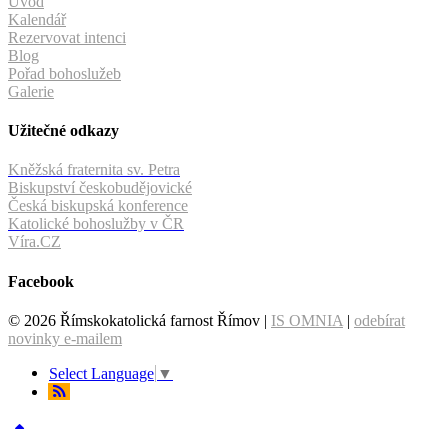
Úvod
Kalendář
Rezervovat intenci
Blog
Pořad bohoslužeb
Galerie
Užitečné odkazy
Kněžská fraternita sv. Petra
Biskupství českobudějovické
Česká biskupská konference
Katolické bohoslužby v ČR
Víra.CZ
Facebook
© 2026 Římskokatolická farnost Římov |
IS OMNIA
|
odebírat
novinky e-mailem
Select Language
▼