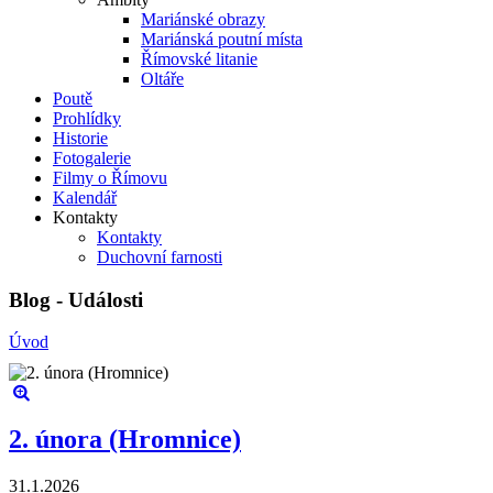
Mariánské obrazy
Mariánská poutní místa
Římovské litanie
Oltáře
Poutě
Prohlídky
Historie
Fotogalerie
Filmy o Římovu
Kalendář
Kontakty
Kontakty
Duchovní farnosti
Blog - Události
Úvod
2. února (Hromnice)
31.1.2026