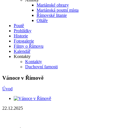
Mariánské obrazy
Mariánská poutní místa
Římovské litanie
Oltáře
Poutě
Prohlídky
Historie
Fotogalerie
Filmy o Římovu
Kalendář
Kontakty
Kontakty
Duchovní farnosti
Vánoce v Římově
Úvod
22.12.2025