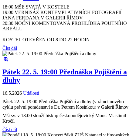
18:00 MŠE SVATÁ V KOSTELE
19:00 VERNISÁŽ KONTEMPLATIVNÍCH FOTOGRAFIÍ
JANA FERDANA V GALERII ŘÍMOV
20:30 NOČNÍ KOMENTOVANÁ PROHLÍDKA POUTNÍHO
AREÁLU
KOSTEL OTEVŘEN OD 8 DO 22 HODIN
Číst dál
Pátek 22. 5. 19:00 Přednáška Pojištění a
dluhy
16.5.2026
Události
Pátek 22. 5. 19:00 Přednáška Pojištění a dluhy (v rámci nového
cyklu právní poradenství s Dr. Petrem Kosinkou) v Galerii Římov
Mši sv. v 18:00 slouží biskup českobudějovický Mons. Vlastimil
Kročil
Číst dál