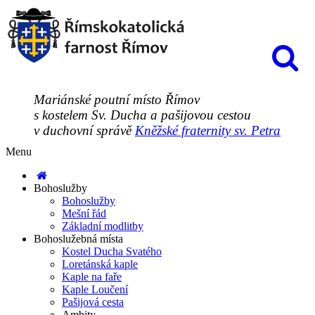
Mariánské poutní místo Římov
s kostelem Sv. Ducha a pašijovou cestou
v duchovní správě
Kněžské fraternity sv. Petra
Menu
Bohoslužby
Bohoslužby
Mešní řád
Základní modlitby
Bohoslužebná místa
Kostel Ducha Svatého
Loretánská kaple
Kaple na faře
Kaple Loučení
Pašijová cesta
Ambity