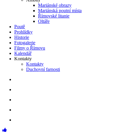
Mariánské obrazy
Mariánská poutní místa
Římovské litanie
Oltáře
Poutě
Prohlídky
Historie
Fotogalerie
Filmy o Římovu
Kalendář
Kontakty
Kontakty
Duchovní farnosti