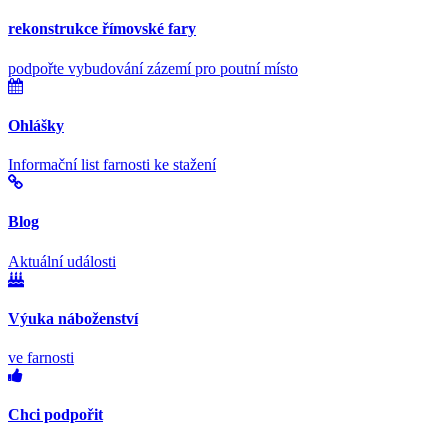
rekonstrukce římovské fary
podpořte vybudování zázemí pro poutní místo
Ohlášky
Informační list farnosti ke stažení
Blog
Aktuální události
Výuka náboženství
ve farnosti
Chci podpořit