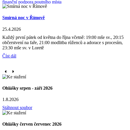
finanční podpora poutního místa
Smírná noc v Římově
FSSP
25.4.2026
Stránky Kněžské fraternity sv. Petra
Každý první pátek od května do října včetně: 19:00 mše sv., 20:15
občerstvení na faře, 21:00 modlitba růženců a adorace s procesím,
23:30 mše sv. v Loretě
Číst dál
Ohlášky srpen - září 2026
1.8.2026
Stáhnout soubor
Ohlášky červen červenec 2026