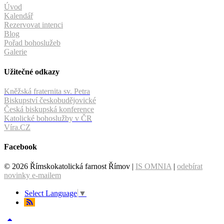
Úvod
Kalendář
Rezervovat intenci
Blog
Pořad bohoslužeb
Galerie
Užitečné odkazy
Kněžská fraternita sv. Petra
Biskupství českobudějovické
Česká biskupská konference
Katolické bohoslužby v ČR
Víra.CZ
Facebook
© 2026 Římskokatolická farnost Římov |
IS OMNIA
|
odebírat
novinky e-mailem
Select Language
▼